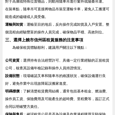
對于高層或特殊位置物品，則動用隨車吊進行窗外或陽臺吊運。
在裝車點，隨車吊可直接將物品吊裝至運輸卡車，避免人工搬運可
能造成的磕碰或人員受傷。
運輸與卸貨
：運輸至目的地后，反向操作完成卸貨及入戶安置。整
個流程由經驗豐富的操作人員完成，確保物品平穩、高效到位。
三、選擇上饒市信州區租賃服務的注意事項
為確保租賃體驗順利，建議用戶關注以下幾點：
公司資質
：選擇持有合法經營許可、具備一定行業經驗的正規租賃
公司，核查其設備年檢記錄和操作人員持證情況。
設備狀態
：現場確認叉車和隨車吊的維護狀況，確保設備運行良
好，避免作業中出現故障延誤搬家進度。
明碼標價
：了解清楚租賃費用結構，通常包括基本租金、燃油費、
操作員工資、保險費用及可能產生的超時費、里程費等，簽訂正式
合同以明確雙方責任。
保險與售后
：確認租賃公司是否為設備及作業過程購買足額保險，