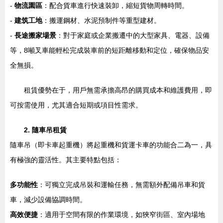
-
物流園區
：配合貨車進行快速裝卸，縮短貨物周轉時間。
-
建筑工地
：搬運鋼材、水泥預制件等重型建材。
-
長途搬家場景
：對于家庭或企業搬遷中的大型家具、電器、設備
等，8噸叉車能輕松完成裝車前的短距離移動和定位，確保物品安
全無損。
租賃優勢在于，用戶無需承擔高昂的購買成本和維護費用，即
可按需使用，尤其適合短期或項目性需求。
2. 隨車吊租賃
隨車吊（即卡車起重機）將起重機和貨運卡車的功能合二為一，具
有極強的靈活性。其主要特點包括：
多功能性
：可獨立完成吊裝和運輸任務，無需額外配備吊車和貨
車，減少設備協調時間。
高效便捷
：適用于空間有限的作業環境，如狹窄街區、室內場地