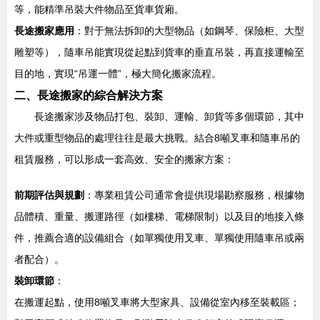
等，能精準吊裝大件物品至貨車貨廂。
長途搬家應用
：對于無法拆卸的大型物品（如鋼琴、保險柜、大型
雕塑等），隨車吊能實現從起點到貨車的垂直吊裝，再直接運輸至
目的地，實現“吊運一體”，極大簡化搬家流程。
二、長途搬家的綜合解決方案
長途搬家涉及物品打包、裝卸、運輸、卸貨等多個環節，其中
大件或重型物品的處理往往是最大挑戰。結合8噸叉車和隨車吊的
租賃服務，可以形成一套高效、安全的搬家方案：
前期評估與規劃
：專業租賃公司通常會提供現場勘察服務，根據物
品體積、重量、搬運路徑（如樓梯、電梯限制）以及目的地接入條
件，推薦合適的設備組合（如單獨使用叉車、單獨使用隨車吊或兩
者配合）。
裝卸環節
：
在搬運起點，使用8噸叉車將大型家具、設備從室內移至裝載區；