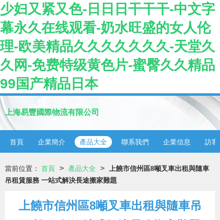
少妇又紧又色-日日日干干干-中文字
幕永久在线观看-奶水旺盛的女人伦
理-欧美精品久久久久久久久-天堂久
久网-免费特级黄色片-蜜臀久久精品
99国产精品日本
上海易豐國際物流有限公司
首頁
企業簡介
產品大全
聯系我們
企業信息
訪客
>
>
當前位置：
首頁
產品大全
上饒市信州區8噸叉車出租與隨車
吊租賃服務 一站式解決長途搬家難題
上饒市信州區8噸叉車出租與隨車吊