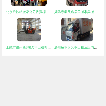
北京后沙峪搬家公司收費標準與服務指南 費用明細與聯系方式
揭陽專業長途居民搬家與搬廠服務 透明回程車價與專車服務詳解
上饒市信州區8噸叉車出租與隨車吊租賃服務 一站式解決長途搬家難題
廣州吊車與叉車出租及設備搬遷服務全解析 一站式解決工廠與長途搬家需求